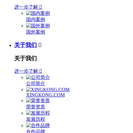
进一步了解

国内案例
国外案例
关于我们

关于我们
进一步了解

公司简介
XINGKONG.COM
荣誉资质
发展历程
合作品牌